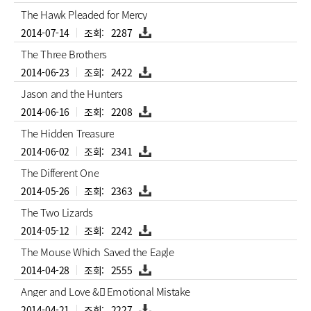
부
일,
파
The Hawk Pleaded for Mercy
조
일
회
첨
2014-07-14
2287
수
부
정
파
The Three Brothers
보
일
제
첨
2014-06-23
2422
공
부
표
파
Jason and the Hunters
일
첨
2014-06-16
2208
부
파
The Hidden Treasure
일
첨
2014-06-02
2341
부
파
The Different One
일
첨
2014-05-26
2363
부
파
The Two Lizards
일
첨
2014-05-12
2242
부
파
The Mouse Which Saved the Eagle
일
첨
2014-04-28
2555
부
파
Anger and Love &񗝃 Emotional Mistake
일
첨
2014-04-21
2227