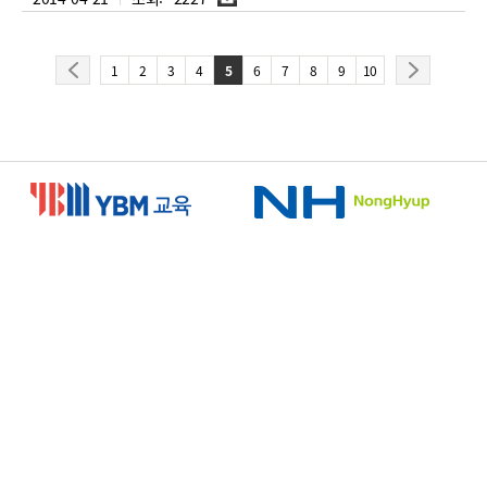
부
파
일
이
다
1
2
3
4
5
6
7
8
9
10
전
음