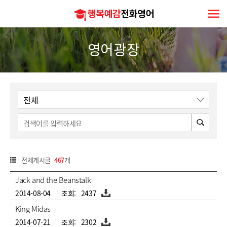
행
복
예
감
전
영어광장
화
영
어
검
색
전체게시글
467
개
번
Jack and the Beanstalk
호,
제
첨
2014-08-04
2437
목,
부
첨
파
King Midas
부,
일
작
첨
2014-07-21
2302
성