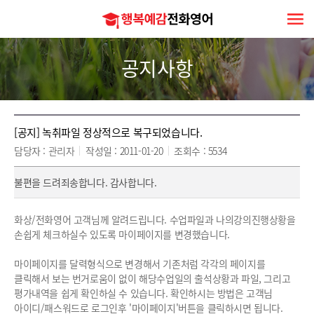
행
복
예
감
전
공지사항
화
영
어
[공지] 녹취파일 정상적으로 복구되었습니다.
담당자 :
관리자
작성일 :
2011-01-20
조회수 :
5534
불편을 드려죄송합니다. 감사합니다.
화상/전화영어 고객님께 알려드립니다. 수업파일과 나의강의진행상황을
손쉽게 체크하실수 있도록 마이페이지를 변경했습니다.
마이페이지를 달력형식으로 변경해서 기존처럼 각각의 페이지를
클릭해서 보는 번거로움이 없이 해당수업일의 출석상황과 파일, 그리고
평가내역을 쉽게 확인하실 수 있습니다. 확인하시는 방법은 고객님
아이디/패스워드로 로그인후 '마이페이지'버튼을 클릭하시면 됩니다.