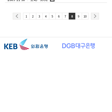
부
파
일
이
다
1
2
3
4
5
6
7
8
9
10
전
음