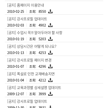
부
일,
파
[공지] 홈페이지 이용안내
조
일
회
첨
2010-02-25
8550
수
부
정
파
[공지] 강사프로필 업데이트
보
일
제
첨
2010-02-03
4902
공
부
표
파
[공지] 수업시 꼭!!! 알아두어야 할 사항
일
첨
2010-01-19
5203
부
파
[공지] 상담시간은 어떻게 되나요?
일
첨
2010-01-13
4253
부
파
[공지] 강사프로필 페이지 변경
일
첨
2010-01-07
4296
부
파
[공지] 폭설로 인한 교재배송지연
일
첨
2010-01-04
4212
부
파
[공지] 교육과정별 상세설명 업데이트
일
첨
2009-12-07
3999
부
파
[공지] 강사프로필 업데이트
일
첨
2009-11-30
3931