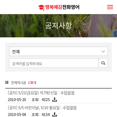
행
복
예
감
전
공지사항
화
영
어
검
색
전체게시글
138
개
번
[공지] 5/21(금요일) 석가탄신일 : 수업없음
호,
제
첨
2010-05-20
4325
목,
부
첨
파
[공지] 5/5 어린이날, 5/10 월요일 : 수업없음
부,
일
작
첨
2010-05-04
4154
성